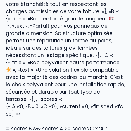
votre étanchéité tout en respectant les
charges admissibles de votre toiture. »}, »B »:
{« title »: »Bac renforcé grande longueur
», »text »: »Parfait pour vos panneaux de
grande dimension. Sa structure optimisée
permet une répartition uniforme du poids,
idéale sur des toitures gravillonnées
nécessitant un lestage spécifique. »}, »C »:
{« title »: »Bac polyvalent haute performance
», »text »: »Une solution flexible compatible
avec la majorité des cadres du marché. C’est
le choix polyvalent pour une installation rapide,
sécurisée et durable sur tout type de
terrasse. »}}, »scores »:
{« A »:0, »B »:0, »C »:0}, »current »:0, »finished »:fal
se} »>
= scores.B && scores.A >= scores.C ? ‘A’ :