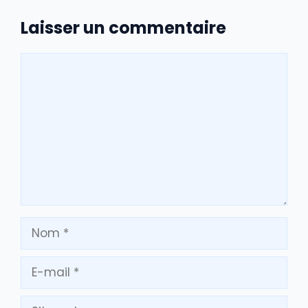
Laisser un commentaire
Commentaire
Nom
E-
mail
Site