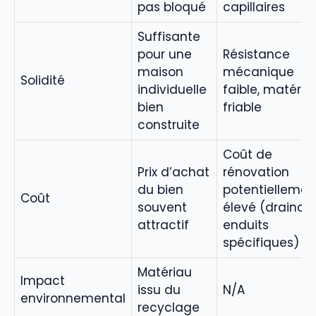
pas bloqué
capillaires
Suffisante
pour une
Résistance
maison
mécanique
Solidité
individuelle
faible, matéria
bien
friable
construite
Coût de
Prix d’achat
rénovation
du bien
potentiellemen
Coût
souvent
élevé (drainag
attractif
enduits
spécifiques)
Matériau
Impact
issu du
N/A
environnemental
recyclage