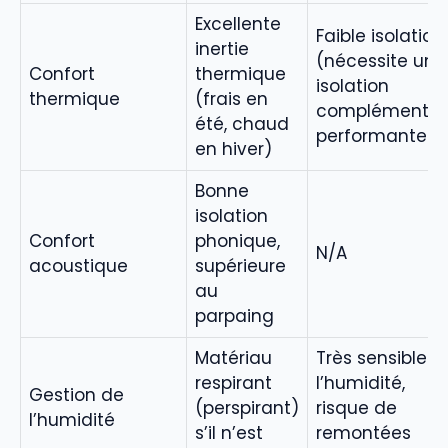
Excellente
Faible isolation
inertie
(nécessite une
Confort
thermique
isolation
thermique
(frais en
complémentai
été, chaud
performante)
en hiver)
Bonne
isolation
Confort
phonique,
N/A
acoustique
supérieure
au
parpaing
Matériau
Très sensible à
respirant
l’humidité,
Gestion de
(perspirant)
risque de
l’humidité
s’il n’est
remontées