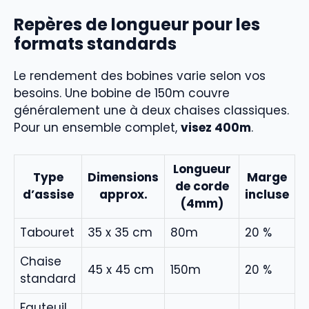
Repères de longueur pour les
formats standards
Le rendement des bobines varie selon vos
besoins. Une bobine de 150m couvre
généralement une à deux chaises classiques.
Pour un ensemble complet,
visez 400m
.
Longueur
Type
Dimensions
Marge
de corde
d’assise
approx.
incluse
(4mm)
Tabouret
35 x 35 cm
80m
20 %
Chaise
45 x 45 cm
150m
20 %
standard
Fauteuil