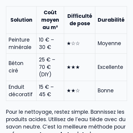
Coût
Difficulté
Solution
moyen
Durabilité
de pose
au m²
Peinture
10 € –
★☆☆
Moyenne
minérale
30 €
25 € –
Béton
70 €
★★★
Excellente
ciré
(DIY)
Enduit
15 € –
★★☆
Bonne
décoratif
45 €
Pour le nettoyage, restez simple. Bannissez les
produits acides. Utilisez de l’eau tiède avec du
savon neutre. C’est la meilleure méthode pour