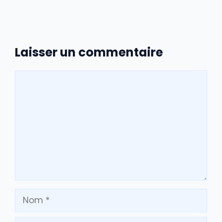
Laisser un commentaire
Commentaire
Nom