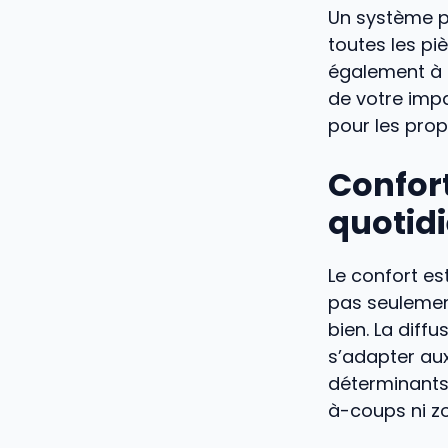
Un système p
toutes les pi
également à l
de votre imp
pour les propr
Confort
quotid
Le confort es
pas seulemen
bien. La diff
s’adapter au
déterminants
à-coups ni zo