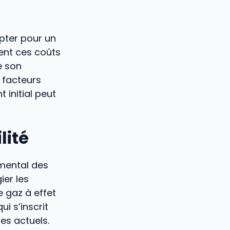
pter pour un
ent ces coûts
de son
 facteurs
 initial peut
lité
emental des
ier les
 gaz à effet
ui s’inscrit
es actuels.