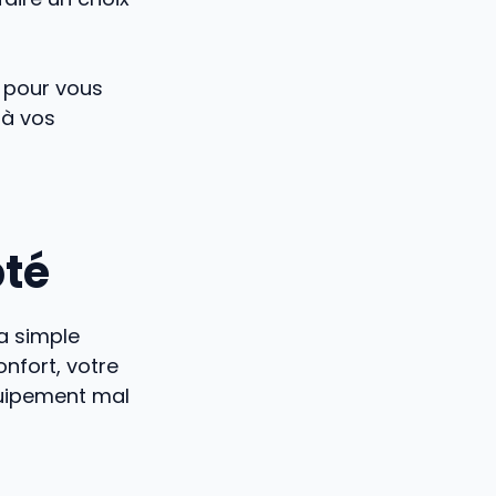
s pour vous
 à vos
té
a simple
nfort, votre
quipement mal