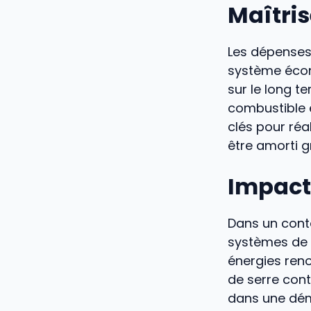
Maîtris
Les dépenses
système écon
sur le long te
combustible 
clés pour réa
être amorti 
Impact
Dans un conte
systèmes de c
énergies reno
de serre contr
dans une déma