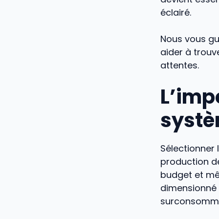
éclairé.
Nous vous gui
aider à trouv
attentes.
L’imp
systè
Sélectionner
production d
budget et mê
dimensionné 
surconsommat