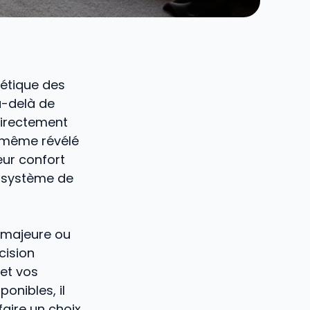
gétique des
u-delà de
directement
 a même révélé
eur confort
n système de
 majeure ou
cision
 et vos
onibles, il
faire un choix