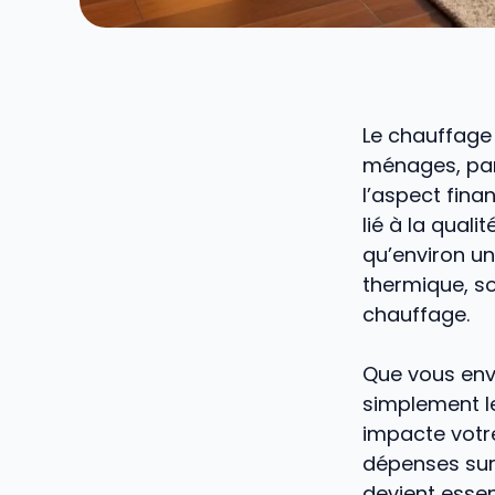
Le chauffage 
ménages, parf
l’aspect fina
lié à la quali
qu’environ un
thermique, so
chauffage.
Que vous env
simplement le
impacte votre
dépenses sur 
devient essen