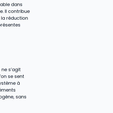
table dans
. Il contribue
 la réduction
présentes
 ne s’agit
’on se sent
 système à
léments
ogène, sans